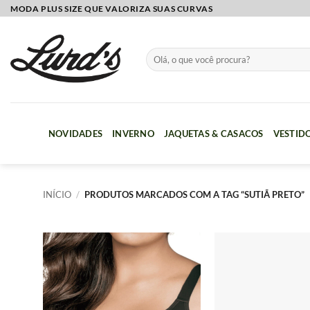
Skip
MODA PLUS SIZE QUE VALORIZA SUAS CURVAS
to
content
Pesquisar
por:
NOVIDADES
INVERNO
JAQUETAS & CASACOS
VESTID
INÍCIO
/
PRODUTOS MARCADOS COM A TAG “SUTIÃ PRETO”