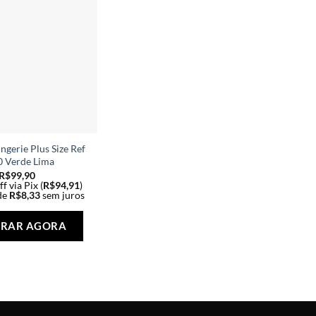
ngerie Plus Size Ref
 Verde Lima
R$
99,90
f via Pix (
R$
94,91
)
de
R$
8,33
sem juros
Este
produto
RAR AGORA
tem
várias
variantes.
As
opções