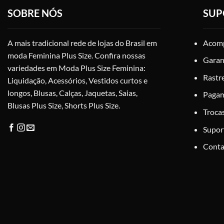
podem
SOBRE NÓS
SUP
ser
escolhidas
na
A mais tradicional rede de lojas do Brasil em
Acomp
página
moda Feminina Plus Size. Confira nossas
Garan
do
variedades em Moda Plus Size Feminina:
produto
Rastr
Liquidação, Acessórios, Vestidos curtos e
longos, Blusas, Calças, Jaquetas, Saias,
Paga
Blusas Plus Size, Shorts Plus Size.
Troca
Supor
Conta