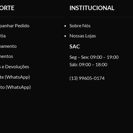
podem
podem
ORTE
INSTITUCIONAL
ser
ser
escolhidas
escolhidas
na
na
anhar Pedido
Sobre Nós
página
página
tia
Nossas Lojas
do
do
produto
produto
eamento
SAC
mentos
Seg – Sex: 09:00 – 19:00
Sáb: 09:00 – 18:00
s e Devoluções
te (WhatsApp)
(13) 99605-0174
to (WhatsApp)