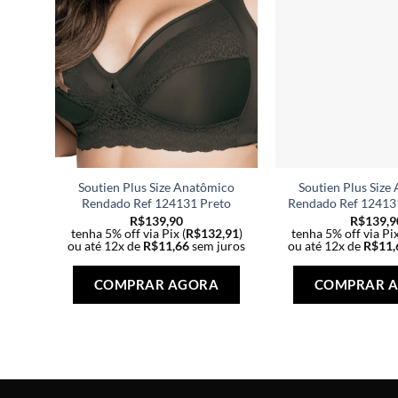
Soutien Plus Size Anatômico
Soutien Plus Size
Rendado Ref 124131 Preto
Rendado Ref 12413
R$
139,90
R$
139,9
tenha 5% off via Pix (
R$
132,91
)
tenha 5% off via Pix
ou até 12x de
R$
11,66
sem juros
ou até 12x de
R$
11,
Este
produto
COMPRAR AGORA
COMPRAR 
tem
várias
variantes.
As
opções