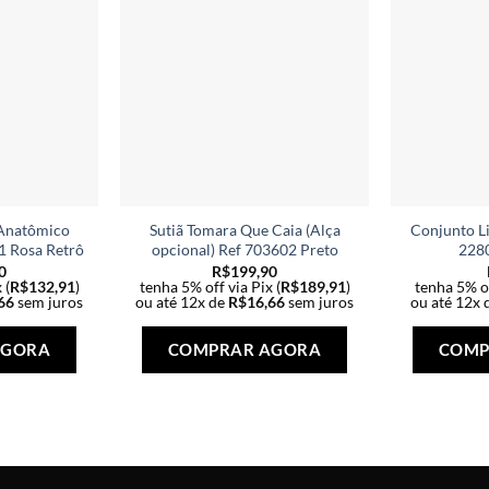
 Anatômico
Sutiã Tomara Que Caia (Alça
Conjunto Li
1 Rosa Retrô
opcional) Ref 703602 Preto
2280
0
R$
199,90
 (
R$
132,91
)
tenha 5% off via Pix (
R$
189,91
)
tenha 5% of
66
sem juros
ou até 12x de
R$
16,66
sem juros
ou até 12x 
Este
Este
produto
produto
AGORA
COMPRAR AGORA
COMP
tem
tem
várias
várias
variantes.
variantes.
As
As
opções
opções