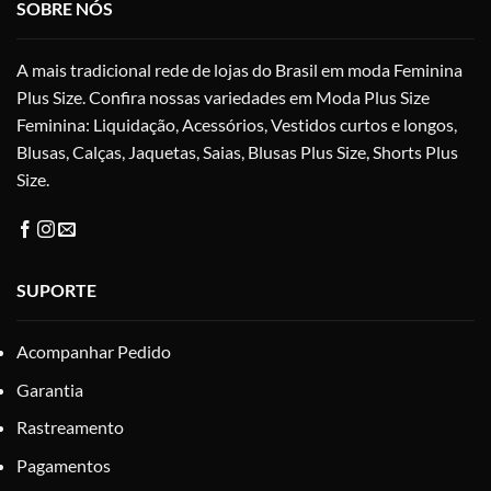
SOBRE NÓS
escolhidas
esc
na
na
A mais tradicional rede de lojas do Brasil em moda Feminina
página
pág
do
do
Plus Size. Confira nossas variedades em Moda Plus Size
produto
pro
Feminina: Liquidação, Acessórios, Vestidos curtos e longos,
Blusas, Calças, Jaquetas, Saias, Blusas Plus Size, Shorts Plus
Size.
SUPORTE
Acompanhar Pedido
Garantia
Rastreamento
Pagamentos