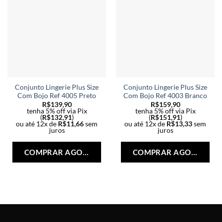
página
pág
do
do
produto
pro
Conjunto Lingerie Plus Size
Conjunto Lingerie Plus Size
Com Bojo Ref 4005 Preto
Com Bojo Ref 4003 Branco
R$
139,90
R$
159,90
tenha 5% off via Pix
tenha 5% off via Pix
(
R$
132,91
)
(
R$
151,91
)
ou até 12x de
R$
11,66
sem
ou até 12x de
R$
13,33
sem
juros
juros
Este
Est
produto
pro
COMPRAR AGORA
COMPRAR AGORA
tem
tem
várias
vári
variantes.
vari
As
As
opções
opç
podem
po
ser
ser