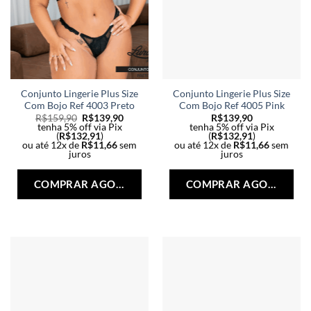
Conjunto Lingerie Plus Size
Conjunto Lingerie Plus Size
Com Bojo Ref 4003 Preto
Com Bojo Ref 4005 Pink
R$
159,90
R$
139,90
R$
139,90
tenha 5% off via Pix
tenha 5% off via Pix
(
R$
132,91
)
(
R$
132,91
)
ou até 12x de
R$
11,66
sem
ou até 12x de
R$
11,66
sem
juros
juros
Este
Est
produto
pro
COMPRAR AGORA
COMPRAR AGORA
tem
tem
várias
vári
variantes.
vari
As
As
opções
opç
podem
po
ser
ser
escolhidas
esc
na
na