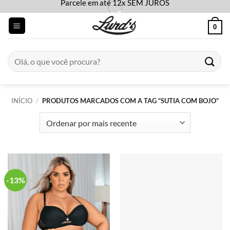
Parcele em até 12x SEM JUROS
Skip
to
0
content
Pesquisar
por:
INÍCIO
/
PRODUTOS MARCADOS COM A TAG “SUTIA COM BOJO”
-13%