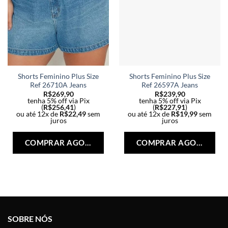
Shorts Feminino Plus Size
Shorts Feminino Plus Size
Ref 26710A Jeans
Ref 26597A Jeans
R$
269,90
R$
239,90
tenha 5% off via Pix
tenha 5% off via Pix
(
R$
256,41
)
(
R$
227,91
)
ou até 12x de
R$
22,49
sem
ou até 12x de
R$
19,99
sem
juros
juros
Este
Est
produto
pro
COMPRAR AGORA
COMPRAR AGORA
tem
tem
várias
vári
variantes.
vari
As
As
opções
opç
podem
po
ser
ser
SOBRE NÓS
escolhidas
esc