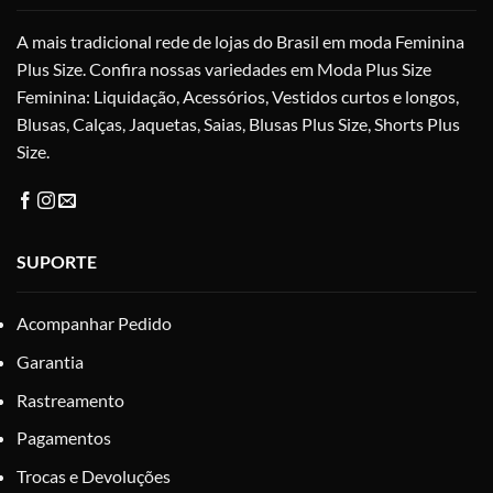
na
na
A mais tradicional rede de lojas do Brasil em moda Feminina
página
pág
do
do
Plus Size. Confira nossas variedades em Moda Plus Size
produto
pro
Feminina: Liquidação, Acessórios, Vestidos curtos e longos,
Blusas, Calças, Jaquetas, Saias, Blusas Plus Size, Shorts Plus
Size.
SUPORTE
Acompanhar Pedido
Garantia
Rastreamento
Pagamentos
Trocas e Devoluções