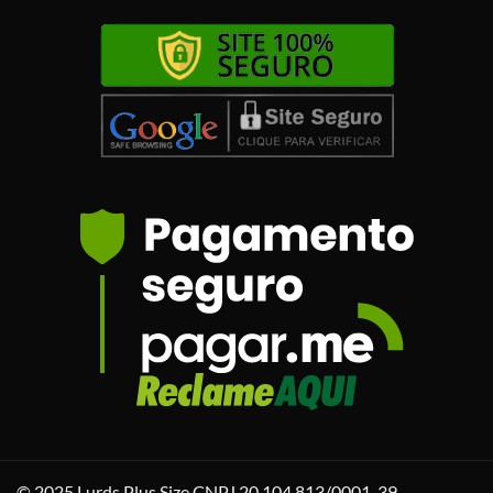
© 2025 Lurds Plus Size CNPJ 20.104.813/0001-39