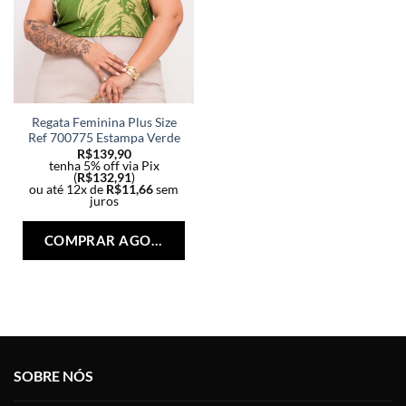
Regata Feminina Plus Size
Ref 700775 Estampa Verde
R$
139,90
tenha 5% off via Pix
(
R$
132,91
)
ou até 12x de
R$
11,66
sem
juros
Este
produto
COMPRAR AGORA
tem
várias
variantes.
As
opções
podem
ser
SOBRE NÓS
escolhidas
na