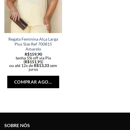
Regata Feminina Alça Larga
Plus Size Ref 700815
Amarelo
R$
159,90
tenha 5% off via Pix
(
R$
151,91
)
ou até 12x de
R$
13,33
sem
juros
Este
produto
COMPRAR AGORA
tem
várias
variantes.
As
opções
podem
ser
SOBRE NÓS
escolhidas