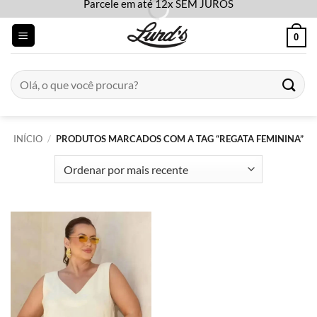
Parcele em até 12x SEM JUROS
Skip
to
0
content
Pesquisar
por:
INÍCIO
/
PRODUTOS MARCADOS COM A TAG “REGATA FEMININA”