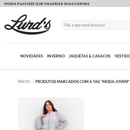
Skip
MODA PLUS SIZE QUE VALORIZA SUAS CURVAS
to
content
Pesquisar
por:
NOVIDADES
INVERNO
JAQUETAS & CASACOS
VESTID
INÍCIO
/
PRODUTOS MARCADOS COM A TAG “MODA JOVEM”