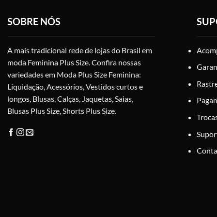
opções
podem
SOBRE NÓS
SUP
ser
escolhidas
na
A mais tradicional rede de lojas do Brasil em
Acomp
página
moda Feminina Plus Size. Confira nossas
Garan
do
variedades em Moda Plus Size Feminina:
produto
Rastr
Liquidação, Acessórios, Vestidos curtos e
longos, Blusas, Calças, Jaquetas, Saias,
Paga
Blusas Plus Size, Shorts Plus Size.
Troca
Supor
Conta