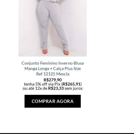
Conjunto Feminino Inverno Blusa
Manga Longa + Calça Plus Size
Ref 12125 Mescla
R$
279,90
tenha 5% off via Pix (
R$
265,91
)
ou até 12x de
R$
23,33
sem juros
Este
produto
COMPRAR AGORA
tem
várias
variantes.
As