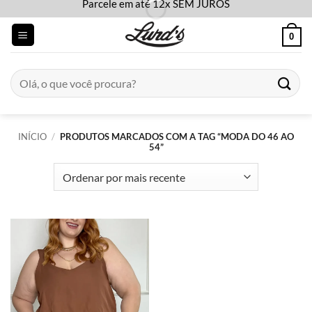
Parcele em até 12x SEM JUROS
Skip
to
0
content
Pesquisar
por:
INÍCIO
/
PRODUTOS MARCADOS COM A TAG “MODA DO 46 AO
54”