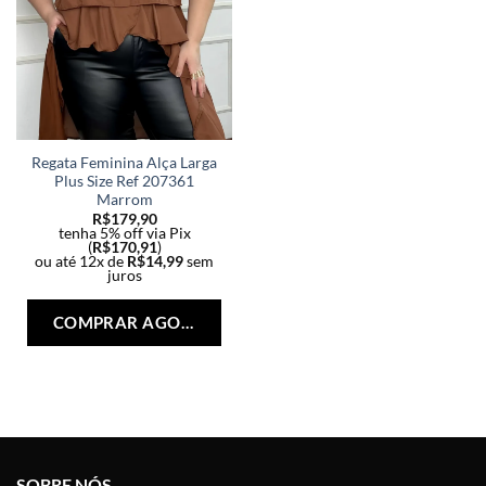
Regata Feminina Alça Larga
Plus Size Ref 207361
Marrom
R$
179,90
tenha 5% off via Pix
(
R$
170,91
)
ou até 12x de
R$
14,99
sem
juros
Este
produto
COMPRAR AGORA
tem
várias
variantes.
As
opções
podem
ser
SOBRE NÓS