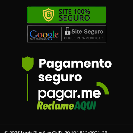
© 2025 Lurds Plus Size CNPJ 20.104.813/0001-39