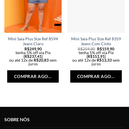
Mini Saia Plus Size Ref 8594
Mini Saia Plus Size Ref 8359
Jeans Claro
Jeans Com Cinto
R$
249,90
R$
259,90
R$
159,90
tenha 5% off via Pix
tenha 5% off via Pix
(
R$
237,41
)
(
R$
151,91
)
ou até 12x de
R$
20,83
sem
ou até 12x de
R$
13,33
sem
juros
juros
Este
Est
produto
pro
COMPRAR AGORA
COMPRAR AGORA
tem
tem
várias
vári
variantes.
vari
As
As
opções
opç
podem
po
ser
ser
SOBRE NÓS
escolhidas
esc
na
na