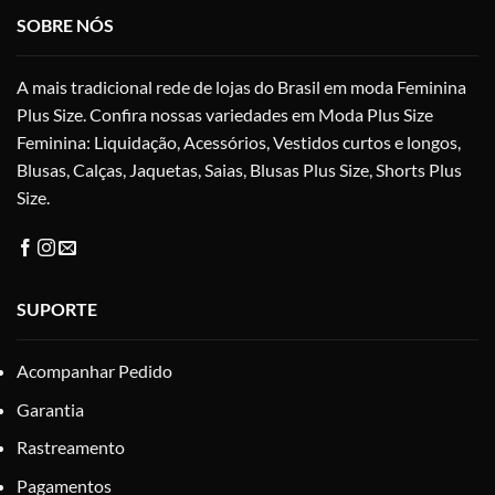
ser
ser
SOBRE NÓS
escolhidas
esc
na
na
A mais tradicional rede de lojas do Brasil em moda Feminina
página
pág
do
do
Plus Size. Confira nossas variedades em Moda Plus Size
produto
pro
Feminina: Liquidação, Acessórios, Vestidos curtos e longos,
Blusas, Calças, Jaquetas, Saias, Blusas Plus Size, Shorts Plus
Size.
SUPORTE
Acompanhar Pedido
Garantia
Rastreamento
Pagamentos