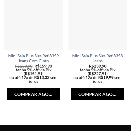
na
na
página
pág
do
do
produto
pro
Mini Saia Plus Size Ref 8359
Mini Saia Plus Size Ref 8358
Jeans Com Cinto
Jeans
R$
259,90
R$
159,90
R$
239,90
tenha 5% off via Pix
tenha 5% off via Pix
(
R$
151,91
)
(
R$
227,91
)
ou até 12x de
R$
13,33
sem
ou até 12x de
R$
19,99
sem
juros
juros
Este
Est
produto
pro
COMPRAR AGORA
COMPRAR AGORA
tem
tem
várias
vári
variantes.
vari
As
As
opções
opç
podem
po