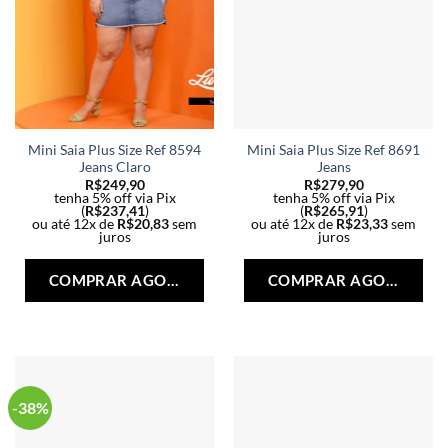
Mini Saia Plus Size Ref 8594
Mini Saia Plus Size Ref 8691
Jeans Claro
Jeans
R$
249,90
R$
279,90
tenha 5% off via Pix
tenha 5% off via Pix
(
R$
237,41
)
(
R$
265,91
)
ou até 12x de
R$
20,83
sem
ou até 12x de
R$
23,33
sem
juros
juros
Este
Est
produto
pro
COMPRAR AGORA
COMPRAR AGORA
tem
tem
várias
vári
variantes.
vari
As
As
opções
opç
podem
po
-38%
ser
ser
escolhidas
esc