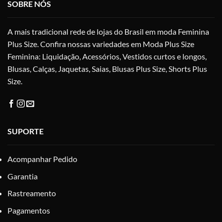
SOBRE NÓS
escolhidas
esc
na
na
A mais tradicional rede de lojas do Brasil em moda Feminina
página
pág
do
do
Plus Size. Confira nossas variedades em Moda Plus Size
produto
pro
Feminina: Liquidação, Acessórios, Vestidos curtos e longos,
Blusas, Calças, Jaquetas, Saias, Blusas Plus Size, Shorts Plus
Size.
SUPORTE
Acompanhar Pedido
Garantia
Rastreamento
Pagamentos