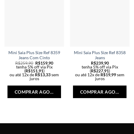
página
pág
do
do
produto
pro
Mini Saia Plus Size Ref 8359
Mini Saia Plus Size Ref 8358
Jeans Com Cinto
Jeans
R$
259,90
R$
159,90
R$
239,90
tenha 5% off via Pix
tenha 5% off via Pix
(
R$
151,91
)
(
R$
227,91
)
ou até 12x de
R$
13,33
sem
ou até 12x de
R$
19,99
sem
juros
juros
Este
Est
produto
pro
COMPRAR AGORA
COMPRAR AGORA
tem
tem
várias
vári
variantes.
vari
As
As
opções
opç
podem
po
ser
ser