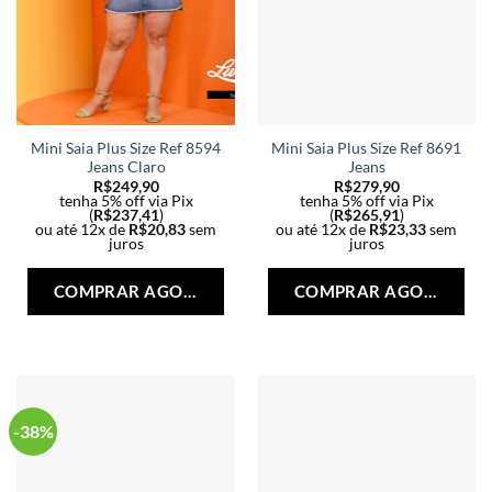
Mini Saia Plus Size Ref 8594
Mini Saia Plus Size Ref 8691
Jeans Claro
Jeans
R$
249,90
R$
279,90
tenha 5% off via Pix
tenha 5% off via Pix
(
R$
237,41
)
(
R$
265,91
)
ou até 12x de
R$
20,83
sem
ou até 12x de
R$
23,33
sem
juros
juros
Este
Est
produto
pro
COMPRAR AGORA
COMPRAR AGORA
tem
tem
várias
vári
variantes.
vari
As
As
opções
opç
podem
po
-38%
ser
ser
escolhidas
esc
na
na