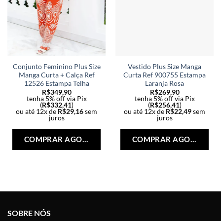
Conjunto Feminino Plus Size
Vestido Plus Size Manga
Manga Curta + Calça Ref
Curta Ref 900755 Estampa
12526 Estampa Telha
Laranja Rosa
R$
349,90
R$
269,90
tenha 5% off via Pix
tenha 5% off via Pix
(
R$
332,41
)
(
R$
256,41
)
ou até 12x de
R$
29,16
sem
ou até 12x de
R$
22,49
sem
juros
juros
Este
Est
produto
pro
COMPRAR AGORA
COMPRAR AGORA
tem
tem
várias
vári
variantes.
vari
As
As
opções
opç
podem
po
ser
ser
SOBRE NÓS
escolhidas
esc