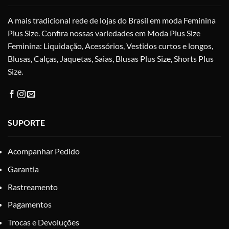
na
na
A mais tradicional rede de lojas do Brasil em moda Feminina
página
pág
do
do
Plus Size. Confira nossas variedades em Moda Plus Size
produto
pro
Feminina: Liquidação, Acessórios, Vestidos curtos e longos,
Blusas, Calças, Jaquetas, Saias, Blusas Plus Size, Shorts Plus
Size.
SUPORTE
Acompanhar Pedido
Garantia
Rastreamento
Pagamentos
Trocas e Devoluções