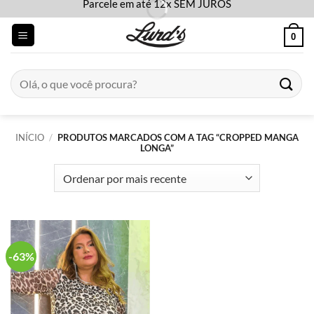
Parcele em até 12x SEM JUROS
Skip
to
0
content
Pesquisar
por:
INÍCIO
/
PRODUTOS MARCADOS COM A TAG “CROPPED MANGA
LONGA”
-63%