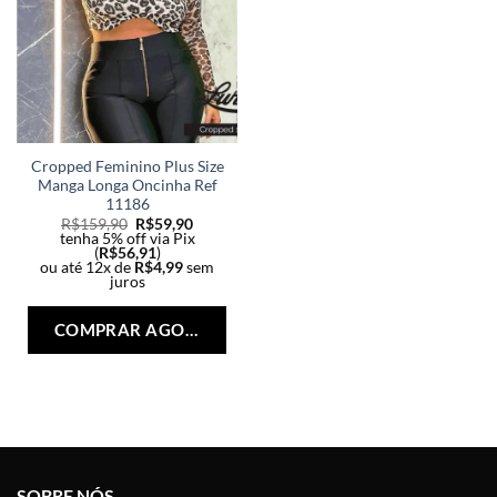
Cropped Feminino Plus Size
Manga Longa Oncinha Ref
11186
R$
159,90
R$
59,90
tenha 5% off via Pix
(
R$
56,91
)
ou até 12x de
R$
4,99
sem
juros
Este
produto
COMPRAR AGORA
tem
várias
variantes.
As
opções
podem
ser
SOBRE NÓS