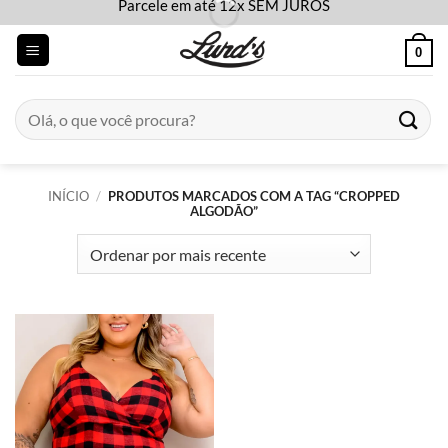
Parcele em até 12x SEM JUROS
Skip
to
0
content
Pesquisar
por:
INÍCIO
/
PRODUTOS MARCADOS COM A TAG “CROPPED
ALGODÃO”