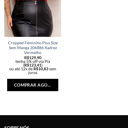
Cropped Feminino Plus Size
Sem Manga 206886 Xadrez
Vermelho
R$
129,90
tenha 5% off via Pix
(
R$
123,41
)
ou até 12x de
R$
10,83
sem
juros
Este
produto
COMPRAR AGORA
tem
várias
variantes.
As
opções
podem
ser
SOBRE NÓS