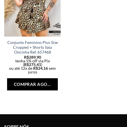
Conjunto Feminino Plus Size
Cropped + Shorts Saia
Oncinha Ref. 657468
R$
289,90
tenha 5% off via Pix
(
R$
275,41
)
ou até 12x de
R$
24,16
sem
juros
Este
produto
COMPRAR AGORA
tem
várias
variantes.
As
opções
podem
ser
SOBRE NÓS