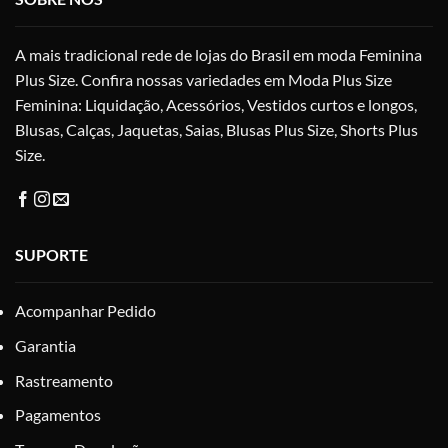
esc
na
na
página
A mais tradicional rede de lojas do Brasil em moda Feminina
pág
do
do
Plus Size. Confira nossas variedades em Moda Plus Size
produto
pro
Feminina: Liquidação, Acessórios, Vestidos curtos e longos,
Blusas, Calças, Jaquetas, Saias, Blusas Plus Size, Shorts Plus
Size.
SUPORTE
Acompanhar Pedido
Garantia
Rastreamento
Pagamentos