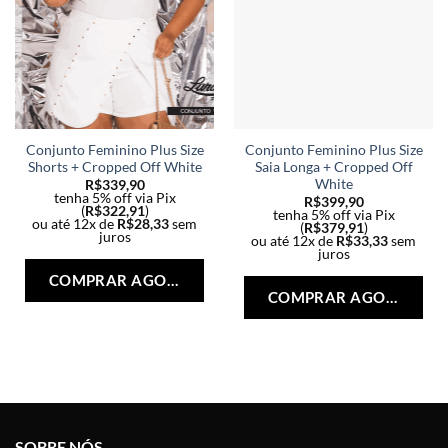
Conjunto Feminino Plus Size
Conjunto Feminino Plus Size
Shorts + Cropped Off White
Saia Longa + Cropped Off
White
R$
339,90
tenha 5% off via Pix
R$
399,90
(
R$
322,91
)
tenha 5% off via Pix
ou até 12x de
R$
28,33
sem
(
R$
379,91
)
juros
ou até 12x de
R$
33,33
sem
Este
juros
Est
produto
COMPRAR AGORA
pro
tem
COMPRAR AGORA
tem
várias
vári
variantes.
vari
As
As
opções
opç
podem
po
ser
ser
escolhidas
SOBRE NÓS