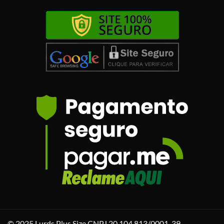
© 2025 Lurds Plus Size CNPJ 20.104.813/0001-39