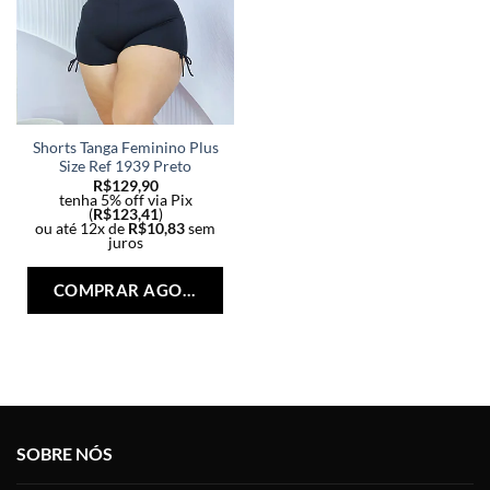
Shorts Tanga Feminino Plus
Size Ref 1939 Preto
R$
129,90
tenha 5% off via Pix
(
R$
123,41
)
ou até 12x de
R$
10,83
sem
juros
Este
produto
COMPRAR AGORA
tem
várias
variantes.
As
opções
podem
ser
SOBRE NÓS
escolhidas
na