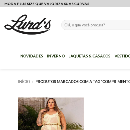
Skip
MODA PLUS SIZE QUE VALORIZA SUAS CURVAS
to
content
Pesquisar
por:
NOVIDADES
INVERNO
JAQUETAS & CASACOS
VESTID
INÍCIO
/
PRODUTOS MARCADOS COM A TAG “COMPRIMENTO