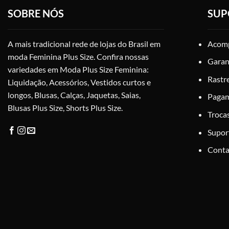
podem
SOBRE NÓS
SUP
ser
escolhidas
na
A mais tradicional rede de lojas do Brasil em
Acomp
página
moda Feminina Plus Size. Confira nossas
Garan
do
variedades em Moda Plus Size Feminina:
produto
Rastr
Liquidação, Acessórios, Vestidos curtos e
longos, Blusas, Calças, Jaquetas, Saias,
Paga
Blusas Plus Size, Shorts Plus Size.
Troca
Supor
Conta