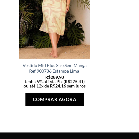
Vestido Mid Plus Size Sem Manga
Ref 900736 Estampa Lima
R$
289,90
tenha 5% off via Pix (
R$
275,41
)
ou até 12x de
R$
24,16
sem juros
Este
produto
COMPRAR AGORA
tem
várias
variantes.
As
opções