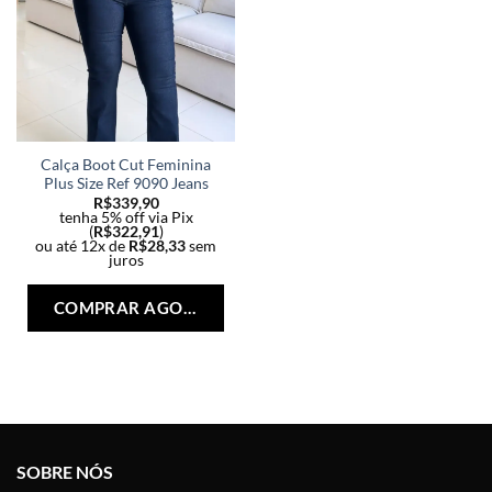
Calça Boot Cut Feminina
Plus Size Ref 9090 Jeans
R$
339,90
tenha 5% off via Pix
(
R$
322,91
)
ou até 12x de
R$
28,33
sem
juros
Este
produto
COMPRAR AGORA
tem
várias
variantes.
As
opções
podem
ser
SOBRE NÓS
escolhidas