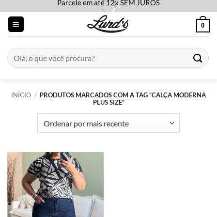
Parcele em até 12x SEM JUROS
Skip
to
0
content
Pesquisar
por:
INÍCIO
/
PRODUTOS MARCADOS COM A TAG “CALÇA MODERNA
PLUS SIZE”