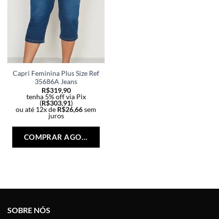
Capri Feminina Plus Size Ref
35686A Jeans
R$
319,90
tenha 5% off via Pix
(
R$
303,91
)
ou até 12x de
R$
26,66
sem
juros
Este
produto
COMPRAR AGORA
tem
várias
variantes.
As
opções
podem
ser
SOBRE NÓS
escolhidas