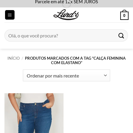
Parcele em até 12x SEM JUROS
Skip
to
0
content
Pesquisar
por:
INÍCIO
/
PRODUTOS MARCADOS COM A TAG “CALÇA FEMININA
COM ELASTANO”