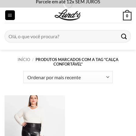
Parcele em até 12x SEM JUROS
Skip
to
0
content
Pesquisar
por:
INÍCIO
/
PRODUTOS MARCADOS COM A TAG “CALÇA
CONFORTÁVEL”