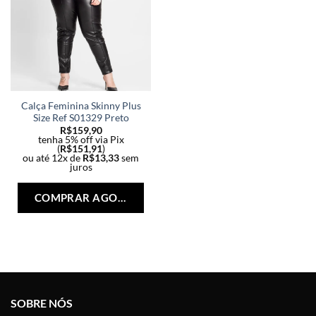
Calça Feminina Skinny Plus
Size Ref S01329 Preto
R$
159,90
tenha 5% off via Pix
(
R$
151,91
)
ou até 12x de
R$
13,33
sem
juros
Este
produto
COMPRAR AGORA
tem
várias
variantes.
As
opções
podem
ser
SOBRE NÓS
escolhidas