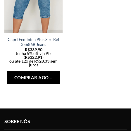
Capri Feminina Plus Size Ref
35686B Jeans
R$
339,90
tenha 5% off via Pix
(
R$
322,91
)
ou até 12x de
R$
28,33
sem
juros
Este
produto
COMPRAR AGORA
tem
várias
variantes.
As
opções
podem
ser
SOBRE NÓS
escolhidas
na