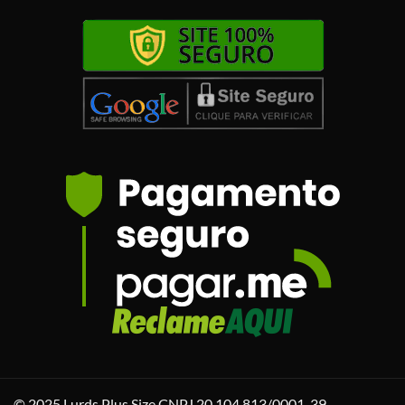
© 2025 Lurds Plus Size CNPJ 20.104.813/0001-39