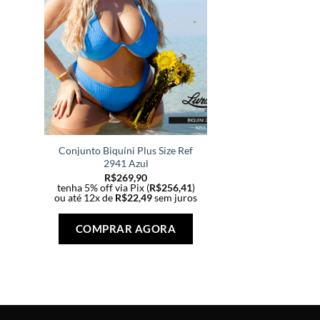
Conjunto Biquíni Plus Size Ref
2941 Azul
R$
269,90
tenha 5% off via Pix (
R$
256,41
)
ou até 12x de
R$
22,49
sem juros
Este
produto
COMPRAR AGORA
tem
várias
variantes.
As
opções