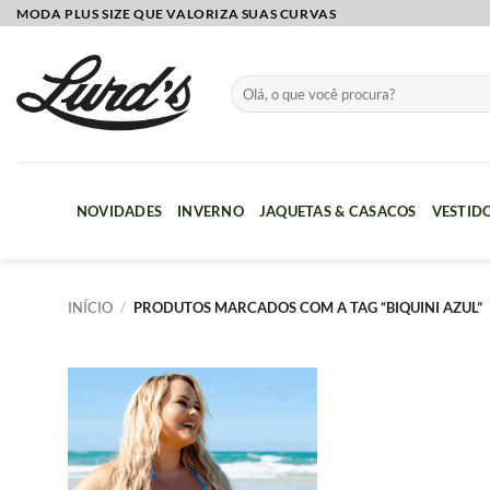
Skip
MODA PLUS SIZE QUE VALORIZA SUAS CURVAS
to
content
Pesquisar
por:
NOVIDADES
INVERNO
JAQUETAS & CASACOS
VESTID
INÍCIO
/
PRODUTOS MARCADOS COM A TAG “BIQUINI AZUL”