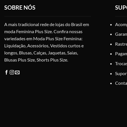
podem
SOBRE NÓS
SUP
ser
escolhidas
na
A mais tradicional rede de lojas do Brasil em
Acomp
página
moda Feminina Plus Size. Confira nossas
Garan
do
variedades em Moda Plus Size Feminina:
produto
Rastr
Liquidação, Acessórios, Vestidos curtos e
longos, Blusas, Calças, Jaquetas, Saias,
Paga
Blusas Plus Size, Shorts Plus Size.
Troca
Supor
Conta