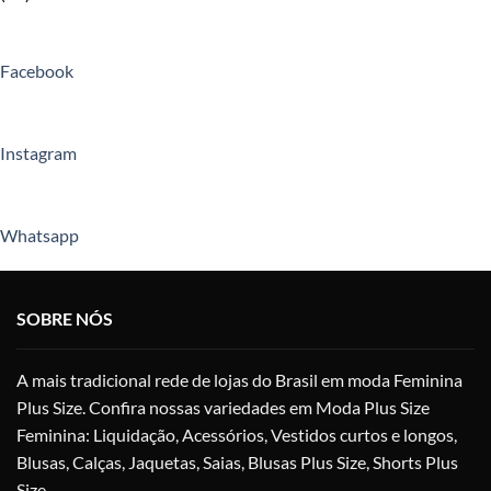
Facebook
Instagram
Whatsapp
SOBRE NÓS
A mais tradicional rede de lojas do Brasil em moda Feminina
Plus Size. Confira nossas variedades em Moda Plus Size
Feminina: Liquidação, Acessórios, Vestidos curtos e longos,
Blusas, Calças, Jaquetas, Saias, Blusas Plus Size, Shorts Plus
Size.