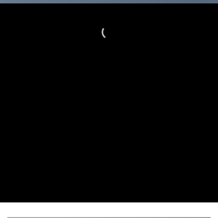
Amazing
Banners with
Drag and Drop
A BUTTON