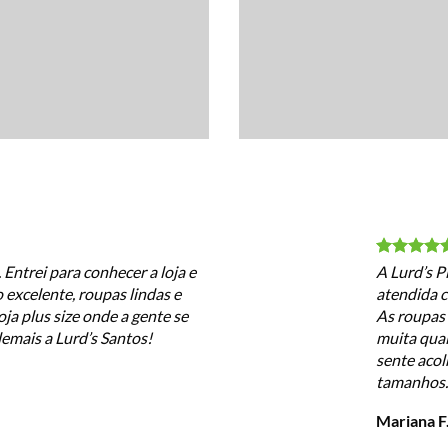
Entrei para conhecer a loja e
A Lurd’s P
 excelente, roupas lindas e
atendida 
ja plus size onde a gente se
As roupas 
emais a Lurd’s Santos!
muita qual
sente acol
tamanhos. V
Mariana F